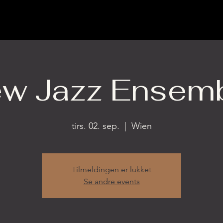
w Jazz Ensem
tirs. 02. sep.
  |  
Wien
Tilmeldingen er lukket
Se andre events