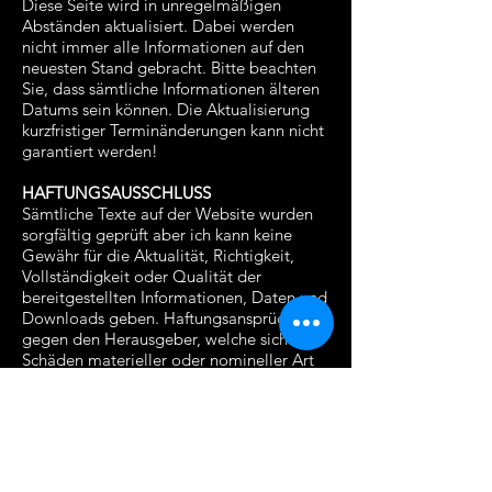
Diese Seite wird in unregelmäßigen
Abständen aktualisiert. Dabei werden
nicht immer alle Informationen auf den
neuesten Stand gebracht. Bitte beachten
Sie, dass sämtliche Informationen älteren
Datums sein können. Die Aktualisierung
kurzfristiger Terminänderungen kann nicht
garantiert werden!
HAFTUNGSAUSSCHLUSS
Sämtliche Texte auf der Website wurden
sorgfältig geprüft aber ich kann keine
Gewähr für die Aktualität, Richtigkeit,
Vollständigkeit oder Qualität der
bereitgestellten Informationen, Daten und
Downloads geben. Haftungsansprüche
gegen den Herausgeber, welche sich auf
Schäden materieller oder nomineller Art
beziehen, welche durch die Nutzung der
hier veröffentlichten Informationen
entstehen, sind grundsätzlich
ausgeschlossen. Der Herausgeber
übernimmt keine Haftung für Inhalte von
Websites, die einen Link zu bzw.